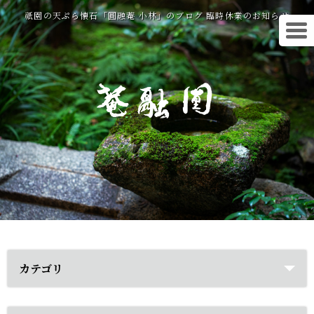
祇園の天ぷら懐石「圓融菴 小林」のブログ 臨時休業のお知らせ
カテゴリ